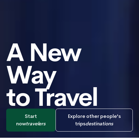
A New
Way
to Travel
Start
Explore other people's
now
travelers
trips
destinations