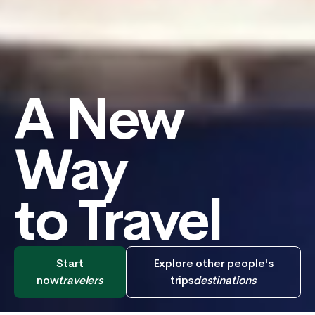
A New
Way
to Travel
Start
Explore other people's
now
travelers
trips
destinations