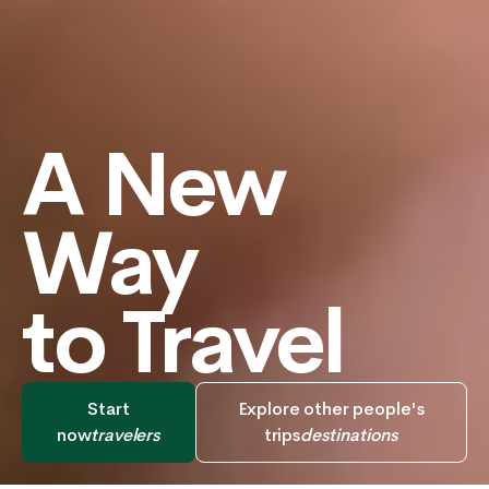
A New
Way
to Travel
Start
Explore other people's
now
travelers
trips
destinations