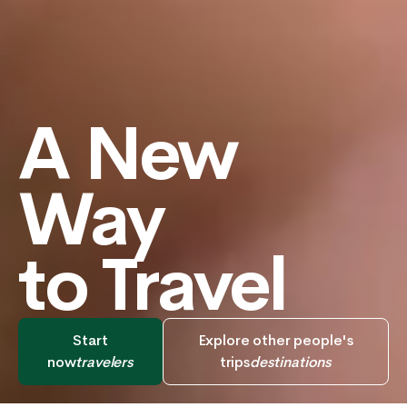
A New
Way
to Travel
Start
Explore other people's
now
travelers
trips
destinations