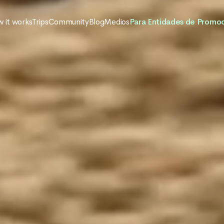
 it works
Trips
Community
Blog
Medios
Para Entidades de Promo