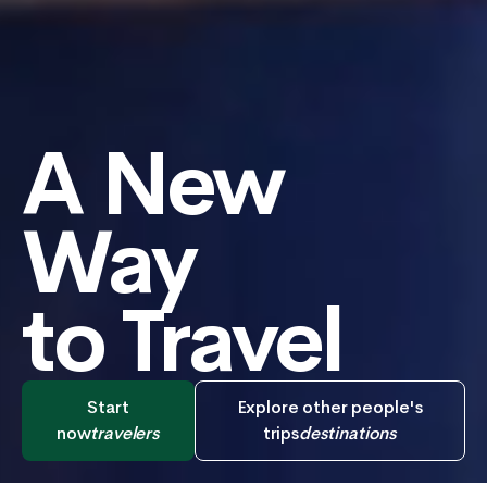
A New
Way
to Travel
Start
Explore other people's
now
travelers
trips
destinations