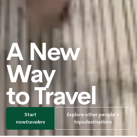
A New
Way
to Travel
Start
Explore other people's
now
travelers
trips
destinations