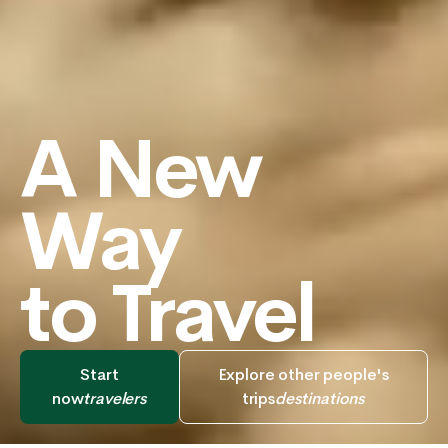
A New
Way
to Travel
Start
Explore other people's
now
travelers
trips
destinations