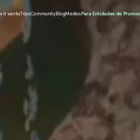
 it works
Trips
Community
Blog
Medios
Para Entidades de Promo