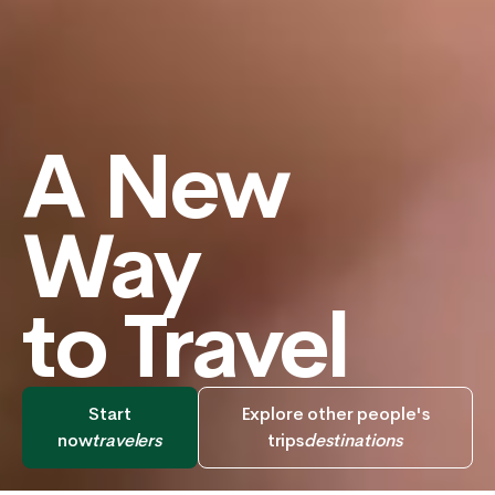
A New
Way
to Travel
Start
Explore other people's
now
travelers
trips
destinations