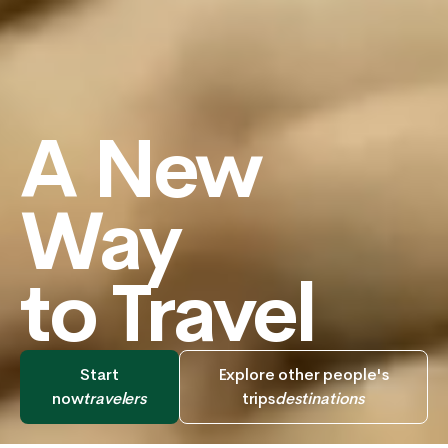
A New
Way
to Travel
Start
Explore other people's
now
travelers
trips
destinations