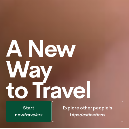
A New
Way
to Travel
Start
Explore other people's
now
travelers
trips
destinations