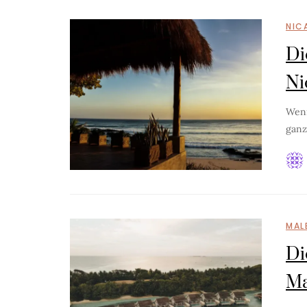
NIC
Di
Ni
Wenn
ganz
MAL
Di
Ma