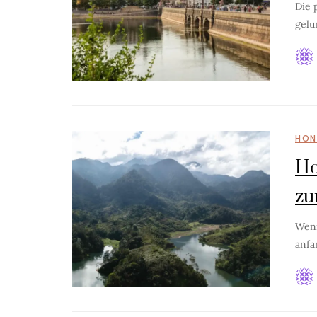
Die 
gelu
HON
Ho
zu
Wenn
anfa