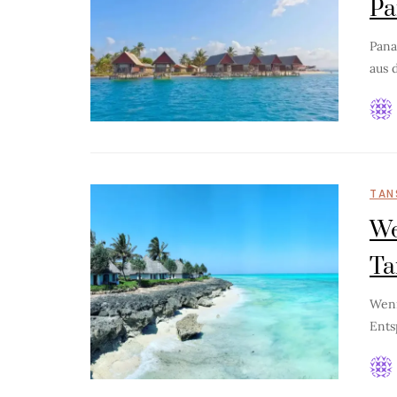
P
Pana
aus 
TAN
We
Ta
Wenn
Ents