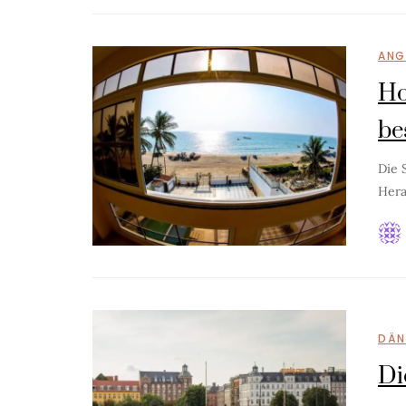
ANG
Ho
be
Die 
Hera
DÄN
Di