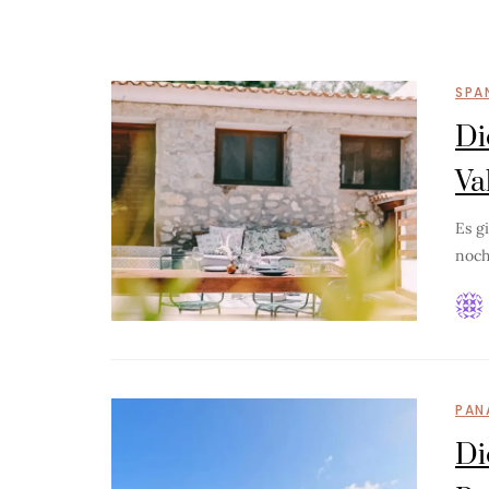
SPA
Di
Va
Es g
noch
PAN
Di