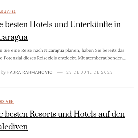
ARAGUA
e besten Hotels und Unterkünfte in
caragua
 Sie eine Reise nach Nicaragua planen, haben Sie bereits das
e Potenzial dieses Reiseziels entdeckt. Mit atemberaubenden…
by
HAJRA RAHMANOVIC
23 DE JUNE DE 2023
EDIVEN
e besten Resorts und Hotels auf den
lediven